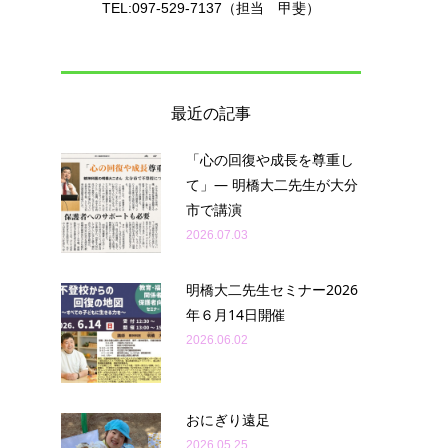
TEL:097-529-7137（担当 甲斐）
園
最近の記事
「心の回復や成長を尊重し
て」— 明橋大二先生が大分
市で講演
2026.07.03
明橋大二先生セミナー2026
年６月14日開催
2026.06.02
おにぎり遠足
2026.05.25