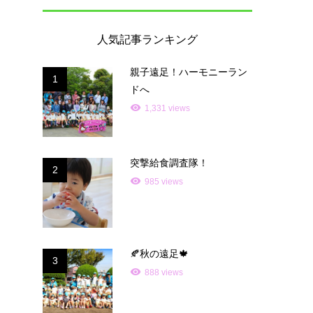
人気記事ランキング
親子遠足！ハーモニーラン
1
ドへ
1,331 views
突撃給食調査隊！
2
985 views
🍂秋の遠足🍁
3
888 views