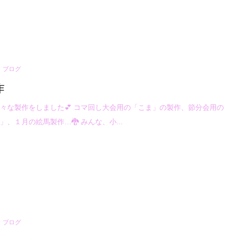
ブログ
作
々な製作をしました💕 コマ回し大会用の「こま」の製作、節分会用の
」、１月の絵馬製作…🐉 みんな、小...
ブログ