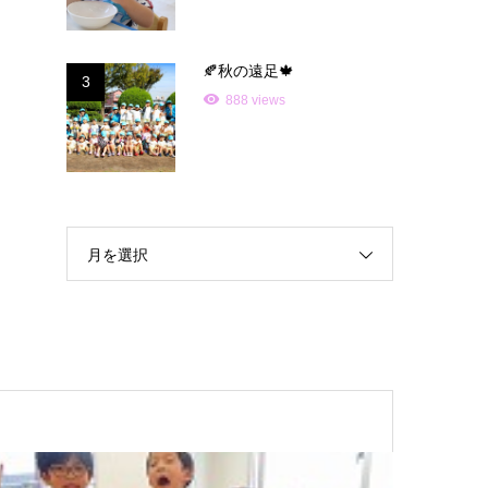
🍂秋の遠足🍁
3
888 views
月を選択