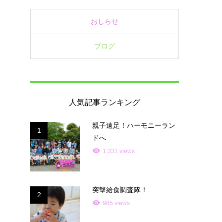
おしらせ
ブログ
人気記事ランキング
親子遠足！ハーモニーラン
1
ドへ
1,331 views
突撃給食調査隊！
2
985 views