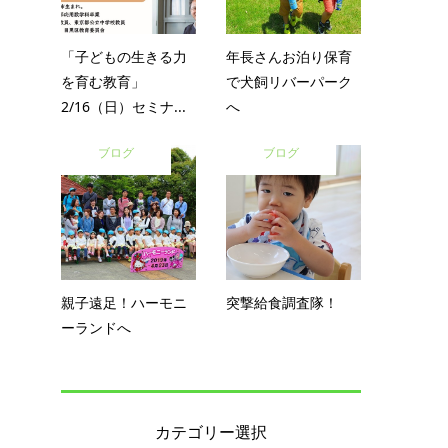
「子どもの生きる力
年長さんお泊り保育
を育む教育」
で犬飼リバーパーク
2/16（日）セミナ...
へ
ブログ
ブログ
親子遠足！ハーモニ
突撃給食調査隊！
ーランドへ
カテゴリー選択