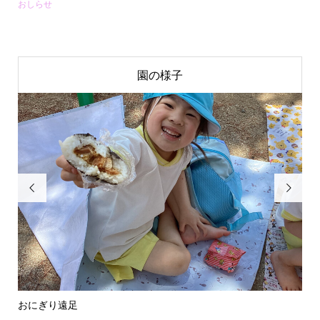
おしらせ
園の様子


おにぎり遠足
進級