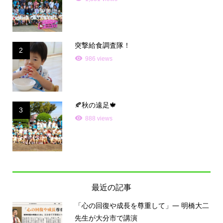
突撃給食調査隊！
2
986 views
🍂秋の遠足🍁
3
888 views
最近の記事
「心の回復や成長を尊重して」— 明橋大二
先生が大分市で講演