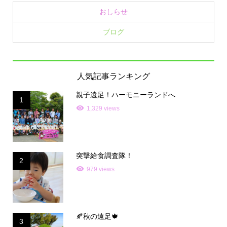
おしらせ
ブログ
人気記事ランキング
親子遠足！ハーモニーランドへ
1
1,329 views
突撃給食調査隊！
2
979 views
🍂秋の遠足🍁
3