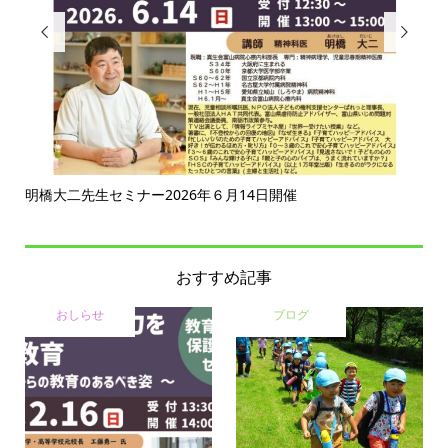


明橋大二先生セミナー2026年６月14日開催
おに
おすすめ記事
おしらせ
ブログ