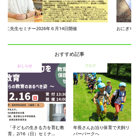
おにぎり遠足
進級
おすすめ記事
おしらせ
ブログ
「子どもの生きる力を育む教
年長さんお泊り保育で犬飼リ
育」2/16（日）セミナ...
バーパークへ