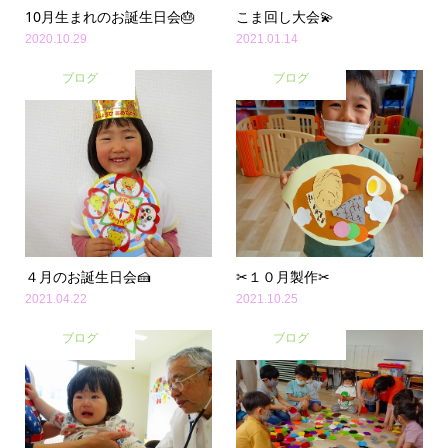
10月生まれのお誕生日会🎂
こま回し大会💫
2020.10.29
2021.01.14
ブログ
ブログ
４月のお誕生日会🍰
✂１０月製作✂
2021.04.22
2021.10.25
ブログ
ブログ