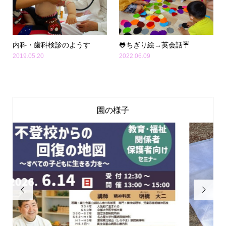
内科・歯科検診のようす
🐸ちぎり絵→英会話☔
2019.05.20
2022.06.09
園の様子

