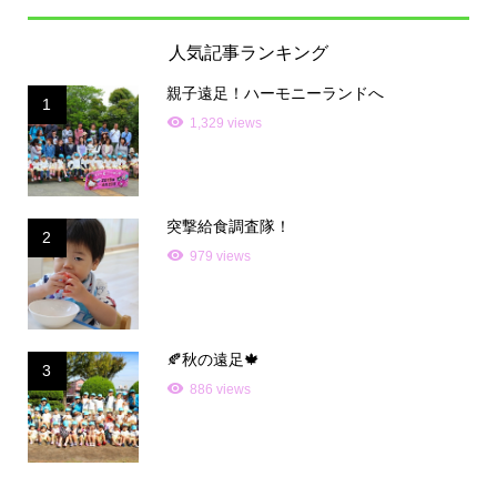
人気記事ランキング
親子遠足！ハーモニーランドへ
1
1,329 views
突撃給食調査隊！
2
979 views
🍂秋の遠足🍁
3
886 views