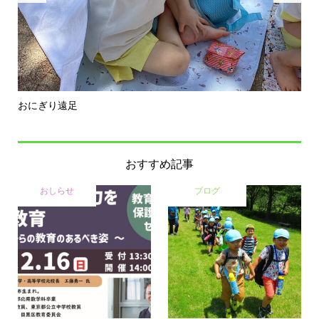
おにぎり遠足
進級
おすすめ記事
おしらせ
ブログ