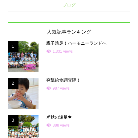
ブログ
人気記事ランキング
親子遠足！ハーモニーランドへ
1
1,331 views
突撃給食調査隊！
2
987 views
🍂秋の遠足🍁
3
888 views