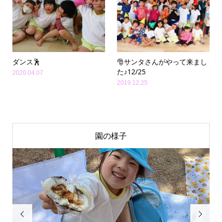
ダンス🕺
🎅サンタさんがやって来まし
た♪12/25
2020.04.07
2019.12.25
園の様子

