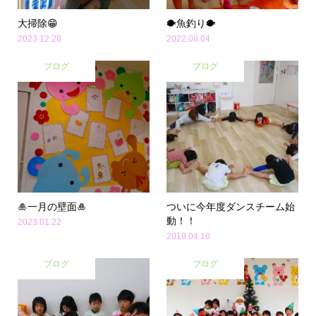
大掃除😁
🐡魚釣り🐡
2023.12.28
2022.08.04
ブログ
ブログ
🎍一月の壁面🎍
ついに今年度ダンスチーム始
動！！
2023.01.22
2019.04.10
ブログ
ブログ